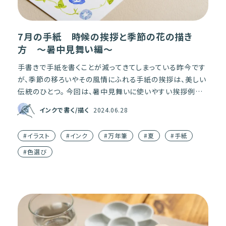
7月の手紙 時候の挨拶と季節の花の描き
方 〜暑中見舞い編〜
手書きで手紙を書くことが減ってきてしまっている昨今です
が、季節の移ろいやその風情にふれる手紙の挨拶は、美しい
伝統のひとつ。 今回は、暑中見舞いに使いやすい挨拶例文
と、文章に添えるだけで紙面がはなやぐ季節の花「朝顔」の
インクで書く/描く
2024.06.28
描き […]
#イラスト
#インク
#万年筆
#夏
#手紙
#色選び