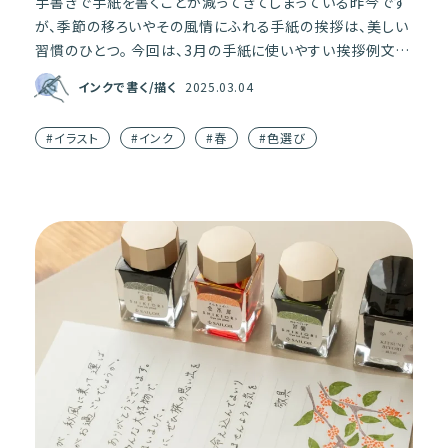
手書きで手紙を書くことが減ってきてしまっている昨今です
が、季節の移ろいやその風情にふれる手紙の挨拶は、美しい
習慣のひとつ。 今回は、3月の手紙に使いやすい挨拶例文
と、文章に添えるだけで紙面がはなやぐ春を代表する花
インクで書く/描く
2025.03.04
「桜」の […]
#イラスト
#インク
#春
#色選び