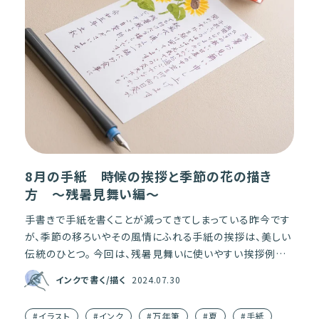
8月の手紙 時候の挨拶と季節の花の描き
方 〜残暑見舞い編〜
手書きで手紙を書くことが減ってきてしまっている昨今です
が、季節の移ろいやその風情にふれる手紙の挨拶は、美しい
伝統のひとつ。 今回は、残暑見舞いに使いやすい挨拶例文
と、文章に添えるだけで紙面がはなやぐ季節の花「向日葵
インクで書く/描く
2024.07.30
（ひま […]
#イラスト
#インク
#万年筆
#夏
#手紙