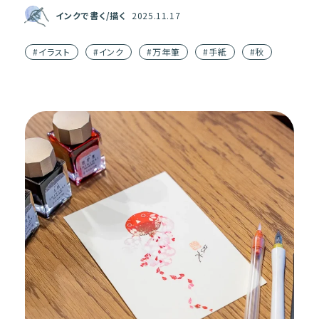
と、文章に添えるだけで紙面がはなやぐ季節の花「菊」の描
インクで書く/描く
2025.11.17
き […]
#イラスト
#インク
#万年筆
#手紙
#秋