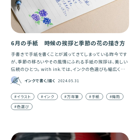
6月の手紙 時候の挨拶と季節の花の描き方
手書きで手紙を書くことが減ってきてしまっている昨今です
が、季節の移ろいやその風情にふれる手紙の挨拶は、美しい
伝統のひとつ。 with ink.では、インクの色選びも幅広く楽
しめる、プライベートなお手紙に使いやすい挨拶例文 […]
インクで書く/描く
2024.05.31
#イラスト
#インク
#万年筆
#手紙
#梅雨
#色選び