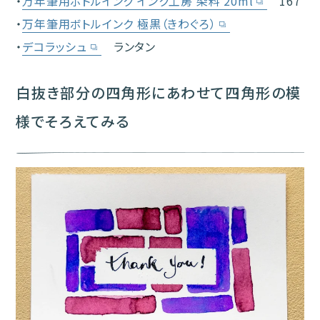
・
万年筆用ボトルインク インク工房 染料 20ml
167
・
万年筆用ボトルインク 極黒（きわぐろ）
・
デコラッシュ
ランタン
白抜き部分の四角形にあわせて四角形の模
様でそろえてみる